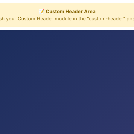
📝 Custom Header Area
ish your Custom Header module in the "custom-header" posi