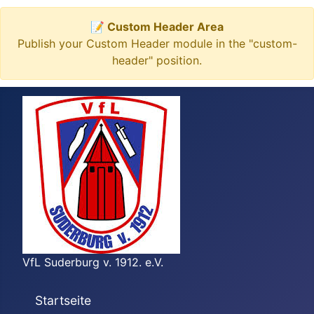
📝 Custom Header Area
Publish your Custom Header module in the "custom-
header" position.
VfL Suderburg v. 1912. e.V.
Startseite