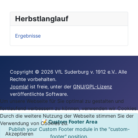
Herbstlanglauf
Ergebnisse
Copyright © 2026 VfL Suderburg v. 1912 e.V.. Alle
Rechte vorbehalten.
Joomla!
ist freie, unter der
GNU/GPL-Lizenz
veröffentlichte Software.
Um unsere Webseite für Sie optimal zu gestalten und
fortlaufend verbessern zu können, verwenden wir Cookies.
Durch die weitere Nutzung der Webseite stimmen Sie der
📝 Custom Footer Area
Verwendung von Cookies zu.
Publish your Custom Footer module in the "custom-
Akzeptieren
footer" position.