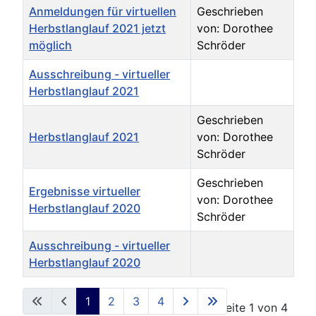
Titel
Autor
Anmeldungen für virtuellen
Geschrieben
Herbstlanglauf 2021 jetzt
von: Dorothee
möglich
Schröder
Ausschreibung - virtueller
Herbstlanglauf 2021
Geschrieben
Herbstlanglauf 2021
von: Dorothee
Schröder
Geschrieben
Ergebnisse virtueller
von: Dorothee
Herbstlanglauf 2020
Schröder
Ausschreibung - virtueller
Herbstlanglauf 2020
Beiträge
1
2
3
4
Seite 1 von 4