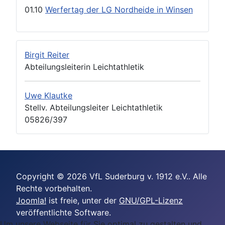
01.10
Werfertag der LG Nordheide in Winsen
Birgit Reiter
Abteilungsleiterin Leichtathletik
Uwe Klautke
Stellv. Abteilungsleiter Leichtathletik
05826/397
Copyright © 2026 VfL Suderburg v. 1912 e.V.. Alle
Rechte vorbehalten.
Joomla!
ist freie, unter der
GNU/GPL-Lizenz
veröffentlichte Software.
Um unsere Webseite für Sie optimal zu gestalten und