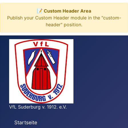
📝 Custom Header Area
Publish your Custom Header module in the "custom-
header" position.
VfL Suderburg v. 1912. e.V.
Startseite