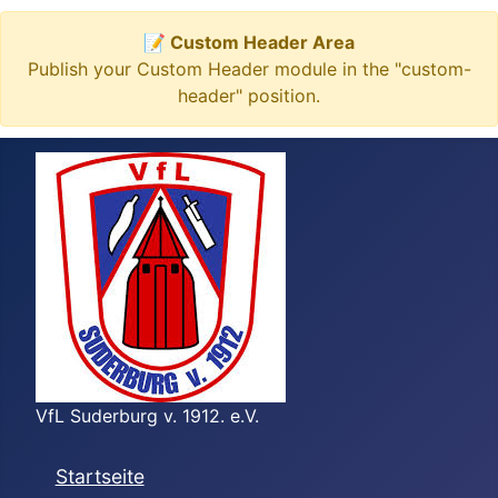
📝 Custom Header Area
Publish your Custom Header module in the "custom-
header" position.
VfL Suderburg v. 1912. e.V.
Startseite