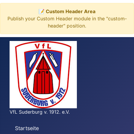
📝 Custom Header Area
Publish your Custom Header module in the "custom-
header" position.
VfL Suderburg v. 1912. e.V.
Startseite