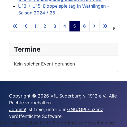
U13 + U15: Doppelspieltag in Wathlingen -
Saison 2024 / 25
1
2
3
4
5
6
Seite 5 von 6
Termine
Kein solcher Event gefunden
Copyright © 2026 VfL Suderburg v. 1912 e.V.. Alle
Rechte vorbehalten.
Joomla!
ist freie, unter der
GNU/GPL-Lizenz
veröffentlichte Software.
Um unsere Webseite für Sie optimal zu gestalten und