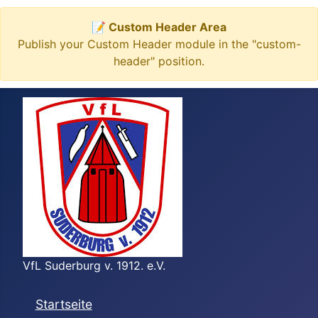
📝 Custom Header Area
Publish your Custom Header module in the "custom-
header" position.
VfL Suderburg v. 1912. e.V.
Startseite