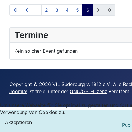
1
2
3
4
5
6
Termine
Kein solcher Event gefunden
Copyright © 2026 VfL Suderburg v. 1912 e.V.. Alle Rec
Joomla!
ist freie, unter der
GNU/GPL-Lizenz
veröffentl
Um unsere Webseite für Sie optimal zu gestalten und fort
Verwendung von Cookies zu.
Akzeptieren
Publ