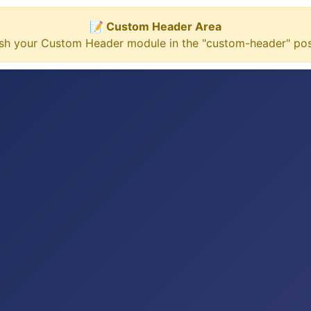
📝 Custom Header Area
ish your Custom Header module in the "custom-header" posi