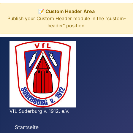
📝 Custom Header Area
Publish your Custom Header module in the "custom-
header" position.
VfL Suderburg v. 1912. e.V.
Startseite