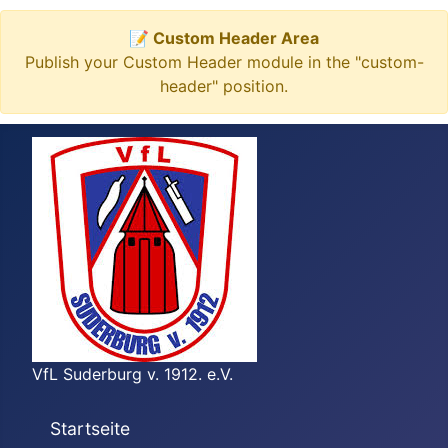
📝 Custom Header Area
Publish your Custom Header module in the "custom-
header" position.
VfL Suderburg v. 1912. e.V.
Startseite