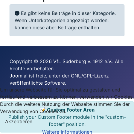
Information
Es gibt keine Beiträge in dieser Kategorie.
Wenn Unterkategorien angezeigt werden,
können diese aber Beiträge enthalten.
Copyright © 2026 VfL Suderburg v. 1912 e.V.. Alle
Rechte vorbehalten.
Joomla!
ist freie, unter der
GNU/GPL-Lizenz
veröffentlichte Software.
Um unsere Webseite für Sie optimal zu gestalten und
fortlaufend verbessern zu können, verwenden wir Cookies.
Durch die weitere Nutzung der Webseite stimmen Sie der
📝 Custom Footer Area
Verwendung von Cookies zu.
Publish your Custom Footer module in the "custom-
Akzeptieren
footer" position.
Weitere Informationen