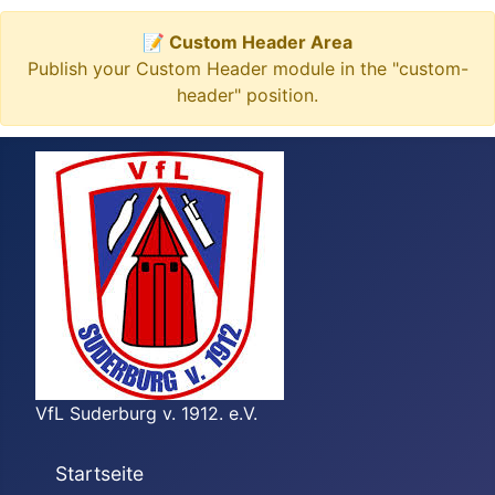
📝 Custom Header Area
Publish your Custom Header module in the "custom-
header" position.
VfL Suderburg v. 1912. e.V.
Startseite