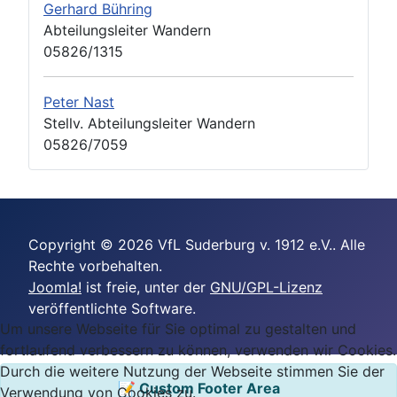
Gerhard Bühring
Abteilungsleiter Wandern
05826/1315
Peter Nast
Stellv. Abteilungsleiter Wandern
05826/7059
Copyright © 2026 VfL Suderburg v. 1912 e.V.. Alle
Rechte vorbehalten.
Joomla!
ist freie, unter der
GNU/GPL-Lizenz
veröffentlichte Software.
Um unsere Webseite für Sie optimal zu gestalten und
fortlaufend verbessern zu können, verwenden wir Cookies.
Durch die weitere Nutzung der Webseite stimmen Sie der
📝 Custom Footer Area
Verwendung von Cookies zu.