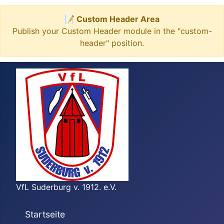
📝 Custom Header Area
Publish your Custom Header module in the "custom-
header" position.
VfL Suderburg v. 1912. e.V.
Startseite