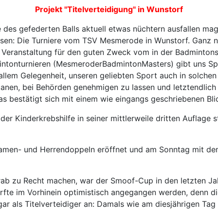
Projekt "Titelverteidigung" in Wunstorf
 des gefederten Balls aktuell etwas nüchtern ausfallen mag
lassen: Die Turniere vom TSV Mesmerode in Wunstorf. Ganz
ne Veranstaltung für den guten Zweck vom in der Badminto
ntonturnieren (MesmeroderBadmintonMasters) gibt uns Spie
llem Gelegenheit, unseren geliebten Sport auch in solchen
nen, bei Behörden genehmigen zu lassen und letztendlich d
s bestätigt sich mit einem wie eingangs geschriebenen Blic
der Kinderkrebshilfe in seiner mittlerweile dritten Auflage
en- und Herrendoppeln eröffnet und am Sonntag mit dem 
orab zu Recht machen, war der Smoof-Cup in den letzten Ja
fte im Vorhinein optimistisch angegangen werden, denn die
ar als Titelverteidiger an: Damals wie am diesjährigen Tag