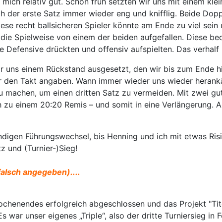
mich relativ gut. Schon früh setzten wir uns mit einem kl
 der erste Satz immer wieder eng und knifflig. Beide Dopp
ese recht ballsicheren Spieler könnte am Ende zu viel sei
 die Spielweise von einem der beiden aufgefallen. Diese b
e Defensive drückten und offensiv aufspielten. Das verhal
wir uns einem Rückstand ausgesetzt, den wir bis zum Ende 
ner den Takt angaben. Wann immer wieder uns wieder heran
u machen, um einen dritten Satz zu vermeiden. Mit zwei gu
ich zu einem 20:20 Remis – und somit in eine Verlängerung
ändigen Führungswechsel, bis Henning und ich mit etwas Ri
z und (Turnier-)Sieg!
falsch angegeben)....
chenendes erfolgreich abgeschlossen und das Projekt "Tite
 war unser eigenes „Triple“, also der dritte Turniersieg i