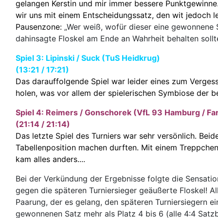
gelangen Kerstin und mir immer bessere Punktgewinne
wir uns mit einem Entscheidungssatz, den wit jedoch l
Pausenzone:
„Wer weiß, wofür dieser eine gewonnene S
dahinsagte Floskel am Ende an Wahrheit behalten sollt
Spiel 3: Lipinski / Suck (TuS Heidkrug)
(13:21 / 17:21)
Das darauffolgende Spiel war leider eines zum Vergess
holen, was vor allem der spielerischen Symbiose der b
Spiel 4: Reimers / Gonschorek (VfL 93 Hamburg / F
(21:14 / 21:14)
Das letzte Spiel des Turniers war sehr versönlich. B
Tabellenposition machen durften. Mit einem Treppchenp
kam alles anders....
Bei der Verkündung der Ergebnisse folgte die Sensation
gegen die späteren Turniersieger geäußerte Floskel! Al
Paarung, der es gelang, den späteren Turniersiegern e
gewonnenen Satz mehr als Platz 4 bis 6 (alle 4:4 Satzbil