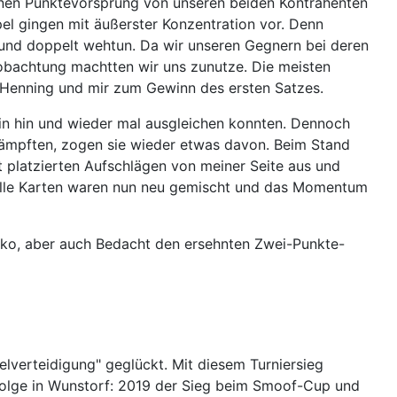
einen Punktevorsprung von unseren beiden Kontrahenten
el gingen mit äußerster Konzentration vor. Denn
n und doppelt wehtun. Da wir unseren Gegnern bei deren
eobachtung machtten wir uns zunutze. Die meisten
f Henning und mir zum Gewinn des ersten Satzes.
hin hin und wieder mal ausgleichen konnten. Dennoch
kämpften, zogen sie wieder etwas davon. Beim Stand
t platzierten Aufschlägen von meiner Seite aus und
. Alle Karten waren nun neu gemischt und das Momentum
siko, aber auch Bedacht den ersehnten Zwei-Punkte-
lverteidigung" geglückt. Mit diesem Turniersieg
n Folge in Wunstorf: 2019 der Sieg beim Smoof-Cup und