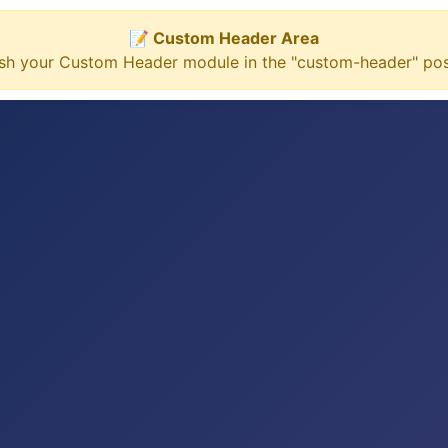
📝 Custom Header Area
ish your Custom Header module in the "custom-header" posi