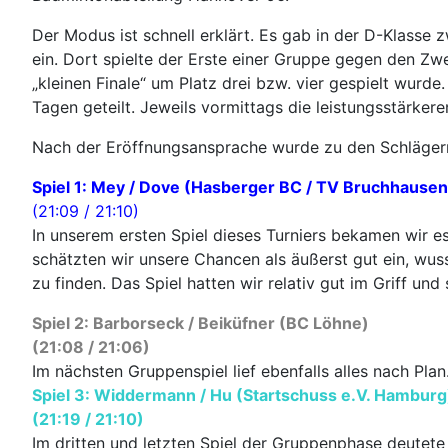
Der Modus ist schnell erklärt. Es gab in der D-Klasse 
ein. Dort spielte der Erste einer Gruppe gegen den Zwe
„kleinen Finale“ um Platz drei bzw. vier gespielt wurd
Tagen geteilt. Jeweils vormittags die leistungsstärker
Nach der Eröffnungsansprache wurde zu den Schlägern 
Spiel 1: Mey / Dove (Hasberger BC / TV Bruchhausen
(21:09 / 21:10)
In unserem ersten Spiel dieses Turniers bekamen wir e
schätzten wir unsere Chancen als äußerst gut ein, wusst
zu finden. Das Spiel hatten wir relativ gut im Griff u
Spiel 2: Barborseck / Beiküfner (BC Löhne)
(21:08 / 21:06)
Im nächsten Gruppenspiel lief ebenfalls alles nach Pl
Spiel 3: Widdermann / Hu (Startschuss e.V. Hamburg
(21:19 / 21:10)
Im dritten und letzten Spiel der Gruppenphase deutete 