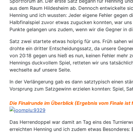
Sportforum an. Der erste Satz begann für Henning und 
aus dem Raum Hildesheim ab. Dennoch entwickelte sich
Henning und ich wussten: Jeder eigene Fehler gegen di
Halbfinalspiel zuvor etwas zugucken konnten, war uns
Punkte gelangen uns zudem, wenn wir die Gegner in di
Satz zwei startete etwas holprig für uns. Früh sahen 
drohte ein dritter Entscheidungssatz, da unsere Geg
von 20:18 gegen uns hieß es nun, keinen Fehler mehr z
Hennings duckvollem Spiel, retteten wir uns tatsächl
wechselte auf unsere Seite.
In der Verlängerung gab es dann satztypisch einen st
Vorsprung zum Satzgewinn erzielen konnten: Spiel, Sat
Die Finalrunde im Überblick (Ergebnis vom Finale ist 
Das Herrendoppel war damit an Tag eins des Turnierwo
erreichten Henning und ich zudem etwas Besonderes: Es