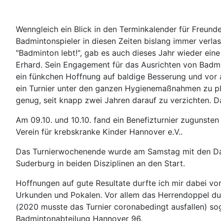
Wenngleich ein Blick in den Terminkalender für Freunde
Badmintonspieler in diesen Zeiten bislang immer ver
"Badminton lebt!", gab es auch dieses Jahr wieder ei
Erhard. Sein Engagement für das Ausrichten von Badmi
ein fünkchen Hoffnung auf baldige Besserung und vor a
ein Turnier unter den ganzen Hygienemaßnahmen zu pla
genug, seit knapp zwei Jahren darauf zu verzichten. Da
Am 09.10. und 10.10. fand ein Benefizturnier zugunsten 
Verein für krebskranke Kinder Hannover e.V..
Das Turnierwochenende wurde am Samstag mit den Dam
Suderburg in beiden Disziplinen an den Start.
Hoffnungen auf gute Resultate durfte ich mir dabei v
Urkunden und Pokalen. Vor allem das Herrendoppel dur
(2020 musste das Turnier coronabedingt ausfallen) sog
Badmintonabteilung Hannover 96.