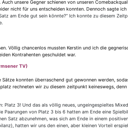
. Auch unsere Gegner schienen von unseren Comebackquali
eider nicht für uns entscheiden konnten. Dennoch sagte ic
atz am Ende gut sein könnte?“ Ich konnte zu diesem Zeitpu
e.
en. Völlig chancenlos mussten Kerstin und ich die gegnerisc
eiden Kontrahenten geschuldet war.
armsener TV)
eide Sätze konnten überraschend gut gewonnen werden, soda
latz rechneten wir zu diesem zeitpunkt keineswegs, denn m
: Platz 3! Und das als völlig neues, ungeingespieltes Mixed
le Paarungen von Platz 3 bis 6 hatten am Ende eine Spielbi
inen Satz abzunehmen, was sich am Ende in einem positiven
anz), hatten wir uns den einen, aber kleinen Vorteil erspiel