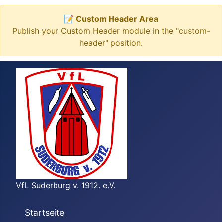
📝 Custom Header Area
Publish your Custom Header module in the "custom-
header" position.
VfL Suderburg v. 1912. e.V.
Startseite