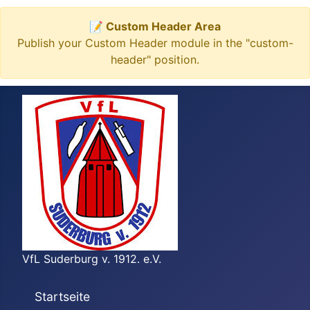
📝 Custom Header Area
Publish your Custom Header module in the "custom-
header" position.
VfL Suderburg v. 1912. e.V.
Startseite