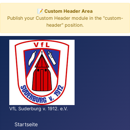
📝 Custom Header Area
Publish your Custom Header module in the "custom-
header" position.
VfL Suderburg v. 1912. e.V.
Startseite