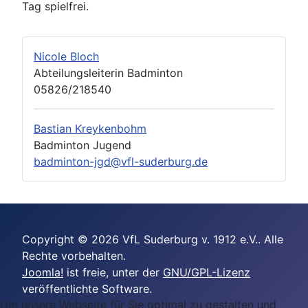
Tag spielfrei.
Nicole Bloch
Abteilungsleiterin Badminton
05826/218540
Bastian Kreykenbohm
Badminton Jugend
badminton-jgd@vfl-suderburg.de
Copyright © 2026 VfL Suderburg v. 1912 e.V.. Alle
Rechte vorbehalten.
Joomla!
ist freie, unter der
GNU/GPL-Lizenz
veröffentlichte Software.
Um unsere Webseite für Sie optimal zu gestalten und