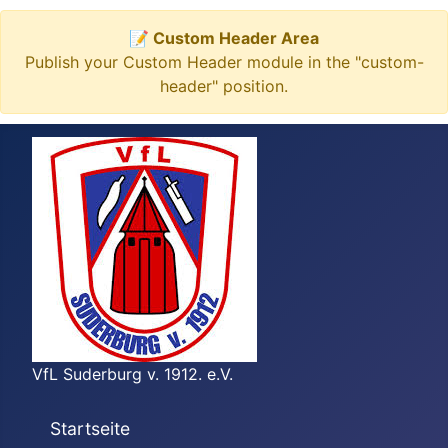
📝 Custom Header Area
Publish your Custom Header module in the "custom-
header" position.
VfL Suderburg v. 1912. e.V.
Startseite