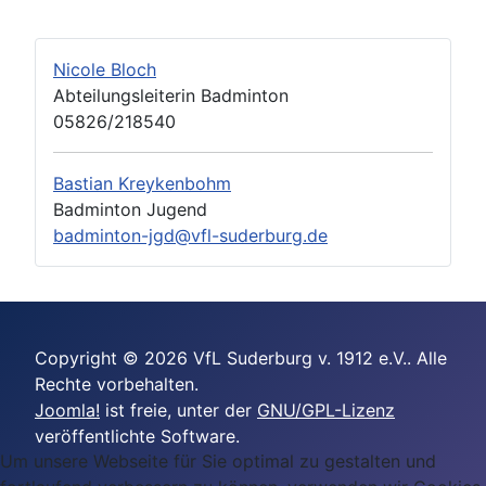
Nicole Bloch
Abteilungsleiterin Badminton
05826/218540
Bastian Kreykenbohm
Badminton Jugend
badminton-jgd@vfl-suderburg.de
Copyright © 2026 VfL Suderburg v. 1912 e.V.. Alle
Rechte vorbehalten.
Joomla!
ist freie, unter der
GNU/GPL-Lizenz
veröffentlichte Software.
Um unsere Webseite für Sie optimal zu gestalten und