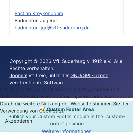
Bastian Kreykenbohm
Badminton Jugend
badminton-jgd@vfl-suderburg.de
Copyright © 2026 VfL Suderburg v. 1912 e.V.. Alle
Rechte vorbehalten.
Joomla!
ist freie, unter der
GNU/GPL-Lizenz
veröffentlichte Software.
Um unsere Webseite für Sie optimal zu gestalten und
fortlaufend verbessern zu können, verwenden wir Cookies.
Durch die weitere Nutzung der Webseite stimmen Sie der
📝 Custom Footer Area
Verwendung von Cookies zu.
Publish your Custom Footer module in the "custom-
Akzeptieren
footer" position.
Weitere Informationen