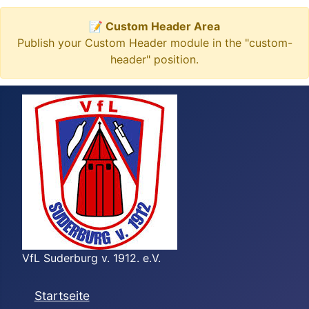
📝 Custom Header Area
Publish your Custom Header module in the "custom-
header" position.
VfL Suderburg v. 1912. e.V.
Startseite