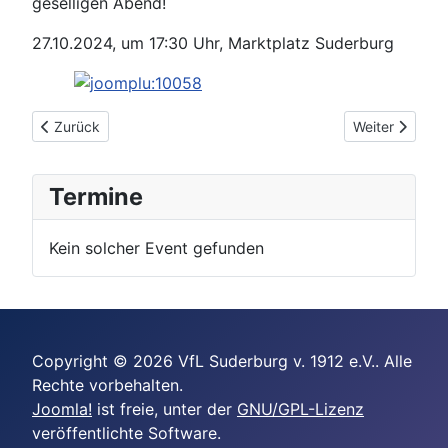
geselligen Abend!
27.10.2024, um 17:30 Uhr, Marktplatz Suderburg
Vorheriger Beitrag: Einladung zur Mitgliederversammlung 202
Nächster Beitr
Zurück
Weiter
Termine
Kein solcher Event gefunden
Copyright © 2026 VfL Suderburg v. 1912 e.V.. Alle
Rechte vorbehalten.
Joomla!
ist freie, unter der
GNU/GPL-Lizenz
veröffentlichte Software.