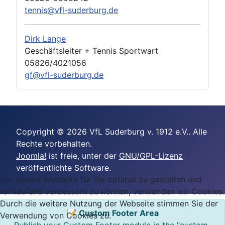
tennis@vfl-suderburg.de
Dirk Lange
Geschäftsleiter + Tennis Sportwart
05826/4021056
gf@vfl-suderburg.de
Copyright © 2026 VfL Suderburg v. 1912 e.V.. Alle
Rechte vorbehalten.
Joomla!
ist freie, unter der
GNU/GPL-Lizenz
veröffentlichte Software.
Um unsere Webseite für Sie optimal zu gestalten und
fortlaufend verbessern zu können, verwenden wir Cookies.
Durch die weitere Nutzung der Webseite stimmen Sie der
📝 Custom Footer Area
Verwendung von Cookies zu.