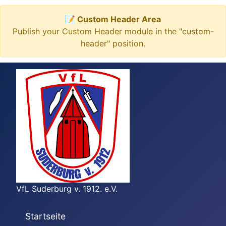
📝 Custom Header Area
Publish your Custom Header module in the "custom-
header" position.
VfL Suderburg v. 1912. e.V.
Startseite